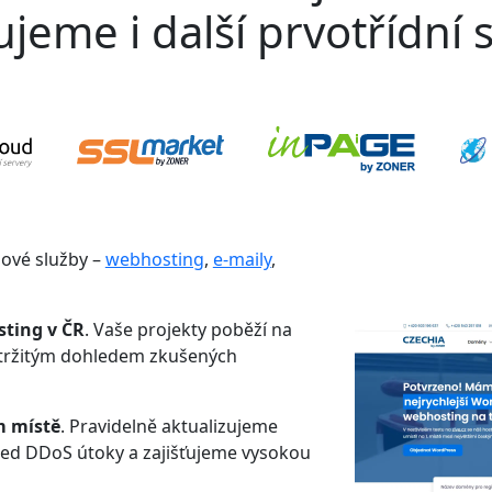
jeme i další prvotřídní s
gové služby –
webhosting
,
e-maily
,
sting v ČR
. Vaše projekty poběží na
etržitým dohledem zkušených
m místě
. Pravidelně aktualizujeme
řed DDoS útoky a zajišťujeme vysokou