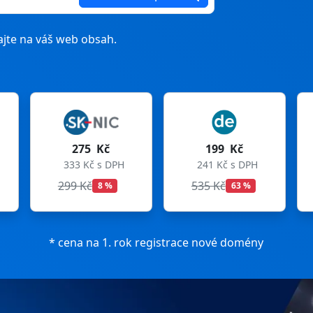
jte na váš web obsah.
199 Kč
199 Kč
241 Kč s DPH
241 Kč s DPH
535 Kč
699 Kč
63 %
72 %
* cena na 1. rok registrace nové domény