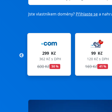
Jste vlastníkem domény?
Přihlaste se
a nahra
9 Kč
99 Kč
275 Kč
Kč s DPH
120 Kč s DPH
333 Kč s DPH
Kč
169 Kč
299 Kč
50 %
41 %
8 %