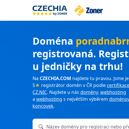
Doména
poradnabr
registrovaná. Regis
u jedničky na trhu!
Na
CZECHIA.COM
najdete tu pravou. Jsme je
5
★
registrátor domén v ČR podle
certifikac
CZ.NIC
. Najdete u nás
domény
,
webhosting
a
webhosting
s největším výběrem
doménov
koncovek
.
Název domény k registraci nebo převodu