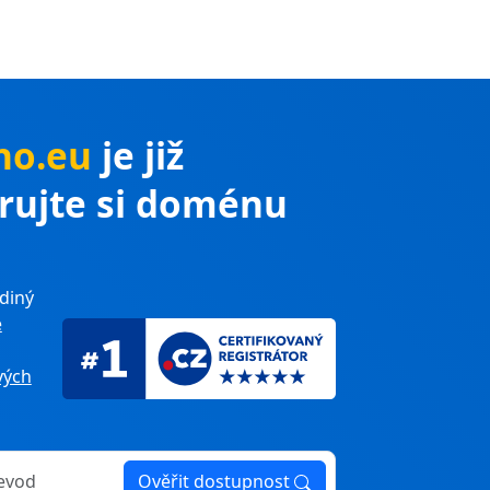
no.eu
je již
trujte si doménu
diný
e
ých
Ověřit dostupnost